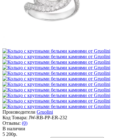
Производители
Gruolini
Код Товара:
JW-RB-PP-ER-232
Отзывы:
(0)
В наличии
5 200р.