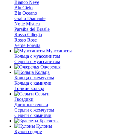
Bianco Neve
Blu Cielo
Blu Oceano
Giallo Diamante
Notte Mistica
Paraiba del Brasile
Rosso Ciliegia
Rosso Rose
Verde Foresta
Муассаниты
Кольца c муассанитом
Серьги c муассанитом
Ожерелья
Кольца
Кольца с жемчугом
Кольца с камнями
Тонкие кольца
Серьги
Гвоздики
Длинные серьги
Серьги с жемчугом
Серьги с камнями
Браслеты
Кулоны
Кулон сердце