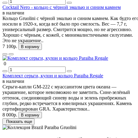
Cocktail Nero - кольцо с чёрной эмалью и синим камнем
в наличии
Кольцо Gruolini с чёрной эмалью и синим камнем. Как будто ег
носили в 1920-х, когда всё было про смелость. Вес — 7,7 г,
универсальный размер. Смотрится мощно, но не агрессивно.
Хорошо с чёрным, с кожей, с минималистичными силуэтами.
Это не украшение..
7 100р.
В корзину
0
Комплект серьги, кулон и кольцо Paraiba Regale
в наличии
Серьги-капли GM-222 с муассанитом цвета океана —
украшение, которое невозможно не заметить. Сине-зелёный
оттенок, соединяющий синеву воды и зелень прибрежных
глубин, редко встречается в ювелирных украшениях. Камень
сертифицирован GRA. Характеристики..
8 000р.
В корзину
Показать еще