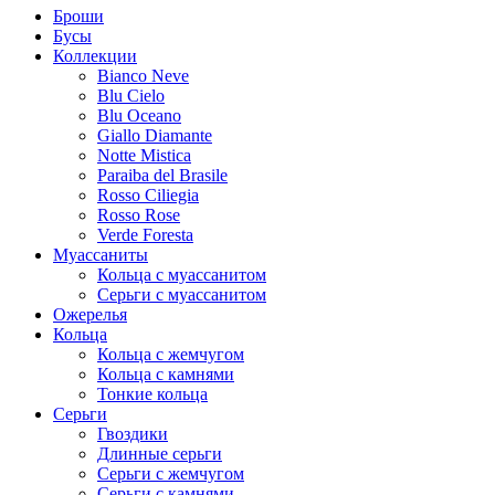
Броши
Бусы
Коллекции
Bianco Neve
Blu Cielo
Blu Oceano
Giallo Diamante
Notte Mistica
Paraiba del Brasile
Rosso Ciliegia
Rosso Rose
Verde Foresta
Муассаниты
Кольца c муассанитом
Серьги c муассанитом
Ожерелья
Кольца
Кольца с жемчугом
Кольца с камнями
Тонкие кольца
Серьги
Гвоздики
Длинные серьги
Серьги с жемчугом
Серьги с камнями