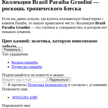
Коллекция Brazil Paraiba Gruolini —
роскошь тропического блеска
Если вы давно искали, где купить итальянскую бижутерию с
камнем Paraiba, то нашли правильное место. Коллекция
Brazil
Paraiba Gruolini
— это глубина и совершенство, в котором нет
никаких изъянов.
Цвет камней: экзотика, которую невозможно
забыть
Развернуть
Тип украшения
Драгоценный камень Paraiba — это редкость природы, которая
обладает ярким зелёно-голубым цветом, напоминающим
Кольца параиба
морской свет и тропическое небо. В этой коллекции он
Подвески параиба
становится центральным акцентом, превращая каждое
украшение в произведение искусства.
Подписывайтесь на новости и акции:
Подписаться
Что делает эту коллекцию особенной?
Я прочитал
Политика безопасности
и согласен с условиями
Позвоните нам:
Итальянский дизайн, выполненный с любовью к деталям
Камни Paraiba с ручной огранкой, каждый — уникален
8(916)281-4380
Украшения из ювелирного сплава с серебром и покрытие
родием
Перезвоните мне