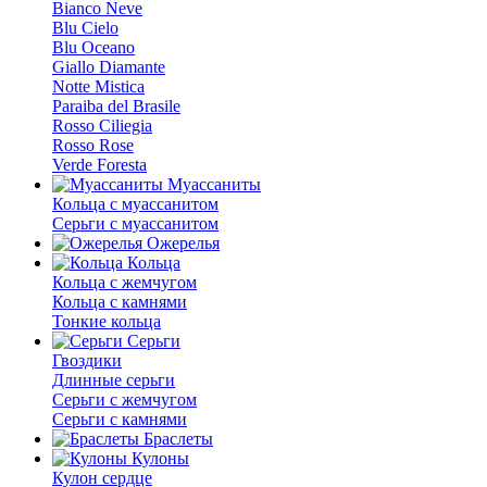
Bianco Neve
Blu Cielo
Blu Oceano
Giallo Diamante
Notte Mistica
Paraiba del Brasile
Rosso Ciliegia
Rosso Rose
Verde Foresta
Муассаниты
Кольца c муассанитом
Серьги c муассанитом
Ожерелья
Кольца
Кольца с жемчугом
Кольца с камнями
Тонкие кольца
Серьги
Гвоздики
Длинные серьги
Серьги с жемчугом
Серьги с камнями
Браслеты
Кулоны
Кулон сердце