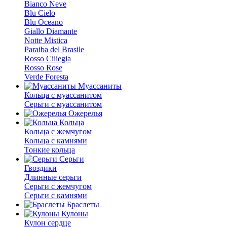
Bianco Neve
Blu Cielo
Blu Oceano
Giallo Diamante
Notte Mistica
Paraiba del Brasile
Rosso Ciliegia
Rosso Rose
Verde Foresta
Муассаниты
Кольца c муассанитом
Серьги c муассанитом
Ожерелья
Кольца
Кольца с жемчугом
Кольца с камнями
Тонкие кольца
Серьги
Гвоздики
Длинные серьги
Серьги с жемчугом
Серьги с камнями
Браслеты
Кулоны
Кулон сердце