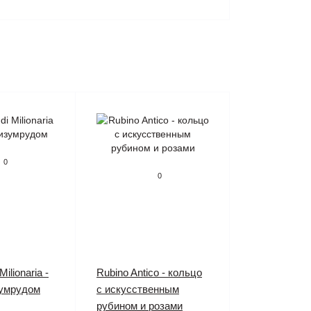
0
0
ilionaria -
Rubino Antico - кольцо
зумрудом
с искусственным
рубином и розами