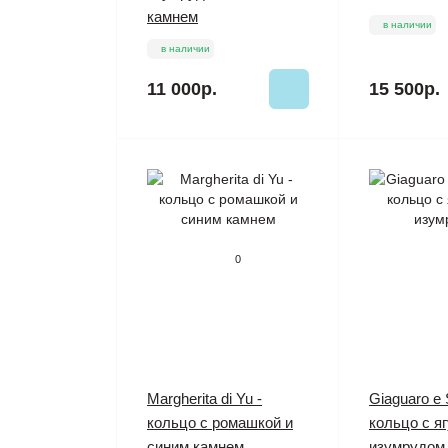
камнем
в наличии
в наличии
11 000р.
15 500р.
0
Margherita di Yu -
Giaguaro e 
кольцо с ромашкой и
кольцо с я
синим камнем
изумрудом