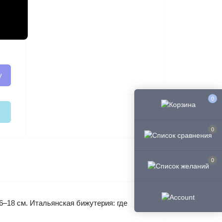
у
0
0
0
16–18 см. Итальянская бижутерия: где