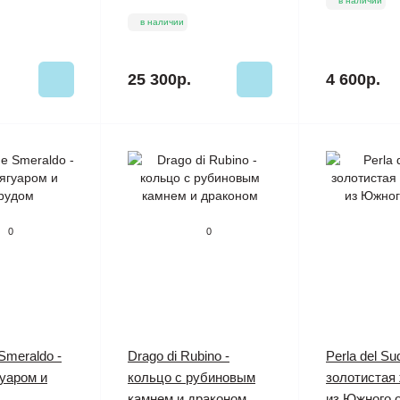
в наличии
в наличии
25 300р.
4 600р.
0
0
Smeraldo -
Drago di Rubino -
Perla del Su
гуаром и
кольцо с рубиновым
золотистая
камнем и драконом
из Южного 