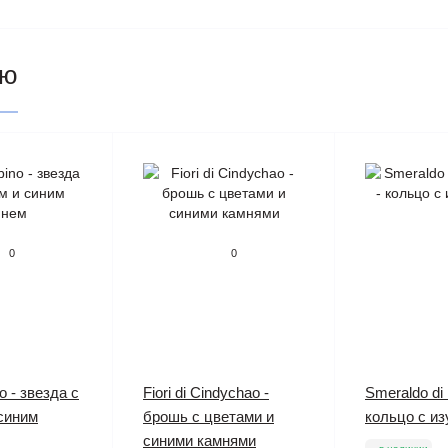
ию
0
0
o - звезда с
Fiori di Cindychao -
Smeraldo di M
синим
брошь с цветами и
кольцо с и
синими камнями