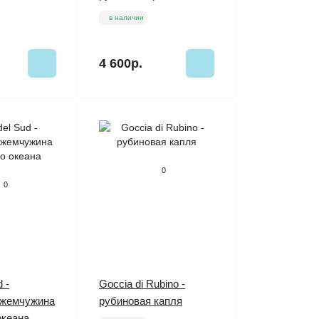
в наличии
4 600р.
0
0
d -
Goccia di Rubino -
 жемчужина
рубиновая капля
океана