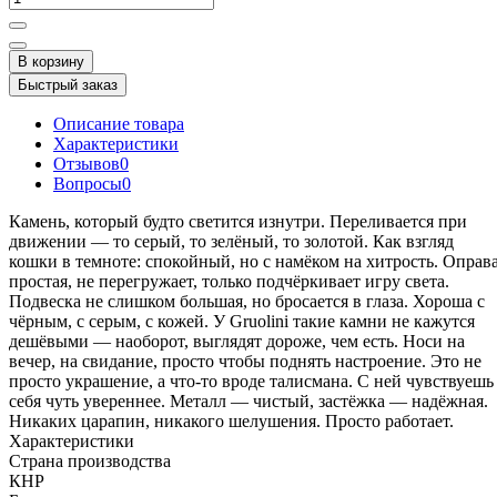
В корзину
Быстрый заказ
Описание товара
Характеристики
Отзывов
0
Вопросы
0
Камень, который будто светится изнутри. Переливается при
движении — то серый, то зелёный, то золотой. Как взгляд
кошки в темноте: спокойный, но с намёком на хитрость. Оправ
простая, не перегружает, только подчёркивает игру света.
Подвеска не слишком большая, но бросается в глаза. Хороша с
чёрным, с серым, с кожей. У Gruolini такие камни не кажутся
дешёвыми — наоборот, выглядят дороже, чем есть. Носи на
вечер, на свидание, просто чтобы поднять настроение. Это не
просто украшение, а что-то вроде талисмана. С ней чувствуешь
себя чуть увереннее. Металл — чистый, застёжка — надёжная.
Никаких царапин, никакого шелушения. Просто работает.
Характеристики
Страна производства
КНР